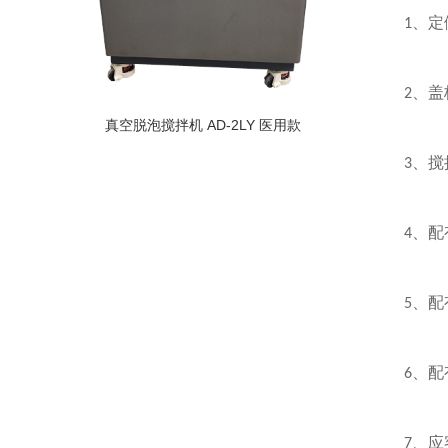
、定
1
、盖
2
真空脱泡搅拌机 AD-2LY 医用款
、搅
3
、配
4
、配
5
、配
6
、应
7