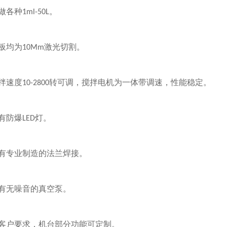
做各种
。
1ml-50L
板均为
激光切割。
10Mm
拌速度
转可调，搅拌电机为一体带调速，性能稳定。
10-2800
有防爆
灯。
LED
有专业制造的法兰焊接。
有无噪音的真空泵。
客户要求，机台部分功能可定制。