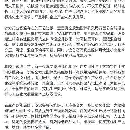
裂、透光不良、绝缘性能不达标的主要原因。长期以来，多数生产企业采
用人工搅拌、机械搅拌搭配静置脱泡的传统模式，不仅工序繁琐、耗时较
长，且受人为操作影响大，批次稳定性差，难以满足当下高端产品的批量
标准化生产需求，严重制约企业产能与品质升级。
针对行业普遍存在的工艺短板，壹壹真空脱泡搅拌机采用行星公自转混合
与高真空脱泡一体化技术原理，实现搅拌均质、排气脱泡同步完成。设备
通过精准转速配比形成立体涡流搅拌效果，对高粘度膏体、固液混合粉
体、透明树脂等复杂物料实现无死角混合，有效打散物料团聚结构，解决
分层、沉淀、混合不均等问题。同时，设备密闭真空腔体可快速析出物料
内部溶解气体与细微气泡，从源头杜绝成品气泡瑕疵。
相较于传统工艺，新一代真空脱泡搅拌机在生产实用性与工艺稳定性上实
现多重突破。设备全程无搅拌桨接触物料，有效规避杂质掉落、物料残留
与二次污染问题，满足医疗、光学、电子等高洁净生产标准。全自动数字
化控制系统支持转速、真空度、工作时间参数预设与记忆存储，大幅降低
人工干预带来的误差，实现生产数据标准化、可追溯，适配实验室研发试
样与工业化大批量量产全场景需求。
在生产效能层面，该设备将传统多步工序整合为一步自动化作业，大幅缩
短物料处理时长，有效提升生产线流转效率。密闭式作业环境杜绝物料飞
溅与溶剂挥发，物料利用率显著提升，帮助企业降低原材料损耗与人工成
本。稳定的脱泡搅拌效果，有效降低产品返工、报废率，切实实现生产提
质、增效、降本的多重价值。